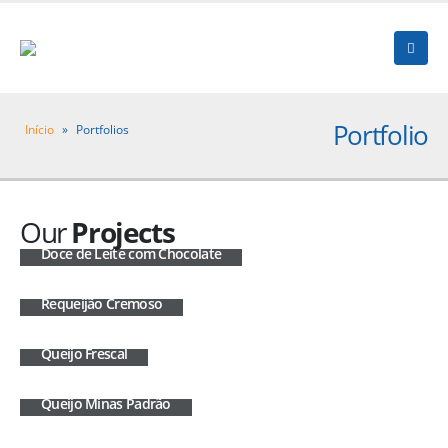
Portfolio
Início
»
Portfolios
Our
Projects
Doce de Leite com Chocolate
Requeijão Cremoso
Queijo Frescal
Queijo Minas Padrão